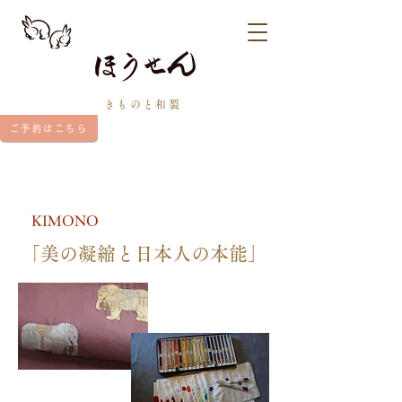
きものと和裂
ご予約はこちら
KIMONO
「美の凝縮と日本人の本能」