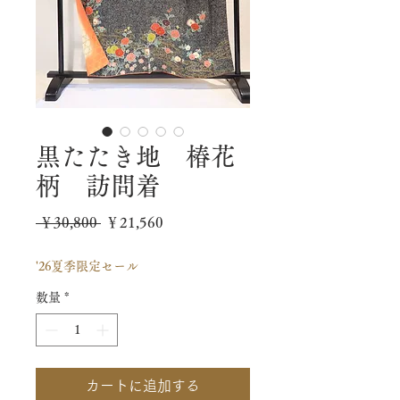
黒たたき地 椿花
柄 訪問着
通
セ
 ￥30,800 
￥21,560
常
ー
'26夏季限定セール
価
ル
数量
*
格
価
格
カートに追加する