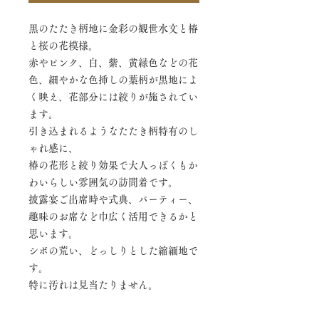
黒のたたき柄地に金彩の観世水文と椿
と桜の花模様。
赤やピンク、白、紫、黄緑色などの花
色、細やかな色挿しの葉柄が黒地によ
く映え、花部分には絞りが施されてい
ます。
引き込まれるようなたたき柄特有のし
ゃれ感に、
椿の花形と絞り効果で大人っぽくもか
わいらしい雰囲気の訪問着です。
披露宴ご出席時や式典、パーティー、
趣味のお席など巾広く活用できるかと
思います。
シボの荒い、どっしりとした縮緬地で
す。
特に汚れは見当たりません。