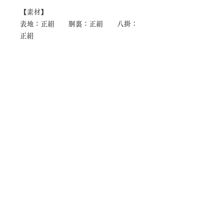
【素材】
表地：正絹 胴裏：正絹 八掛：
正絹
【寸法】
身丈(肩から)：4尺 2
寸 （159cm） 袖丈：１尺 3寸
（49cm）
後巾：7寸 5分 （28.5cm） 前
巾：6寸 5分 （25cm）
肩巾：9寸 （34cm） 袖巾：8寸 7
分（33cm） 裄丈：1尺 7寸 7分
（67cm）
着物
着物オンラインショップ