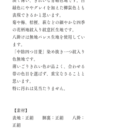
淡く薄い、きれいな青磁色地です。白
緑色にややグレイを加えた柳鼠色とも
表現できるかと思います。
菊や梅、桔梗、萩などの細やかな四季
の花柄地紋入り紋意匠生地です。
八掛けは無地パレス生地を使用してい
ます。
「中陰四つ目菱」染め抜き一つ紋入り
色無地です。
薄いごりきれい色が品よく、合わせる
帯の色目を選ばず、重宝なさることと
思います。
特に汚れは見当たりません。
【素材】
表地：正絹 胴裏：正絹 八掛：
正絹