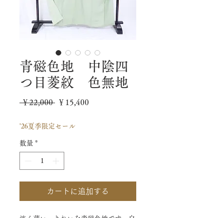
青磁色地 中陰四
つ目菱紋 色無地
通
セ
 ￥22,000 
￥15,400
常
ー
'26夏季限定セール
価
ル
数量
*
格
価
格
カートに追加する