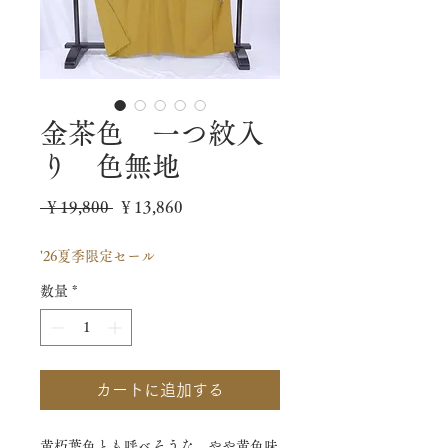
金茶色 一つ紋入
り 色無地
通
セ
 ￥19,800 
￥13,860
常
ー
'26夏季限定セール
価
ル
数量
*
格
価
格
カートに追加する
黄朽葉色とも呼べそうな、やや黄色味