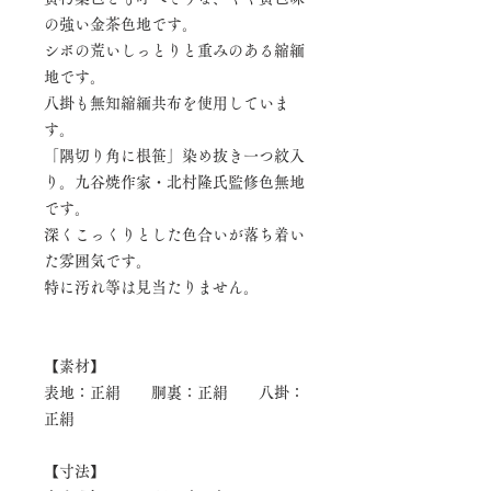
の強い金茶色地です。
シボの荒いしっとりと重みのある縮緬
地です。
八掛も無知縮緬共布を使用していま
す。
「隅切り角に根笹」染め抜き一つ紋入
り。九谷焼作家・北村隆氏監修色無地
です。
深くこっくりとした色合いが落ち着い
た雰囲気です。
特に汚れ等は見当たりません。
【素材】
表地：正絹 胴裏：正絹 八掛：
正絹
【寸法】