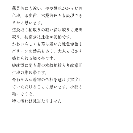
蘇芳色にも近い、やや黒味がかった茜
色地。印度茜、六葉茜色とも表現でき
るかと思います。
道長取り柄取りの縫い締め絞りと疋田
絞り。柄部分は辻派が花柄です。
かわいらしくも落ち着いた地色赤色と
グリーンの効果もあり、大人っぽさも
感じられる染め帯です。
紗綾型に蘭と菊の本紋地紋入り紋意匠
生地の染め帯です。
合わせるお着物の色柄を選ばず重宝し
ていただけることと思います。小紋と
紬にどうぞ。
特に汚れは見当たりません。
お太鼓と前柄部分のみのポイント柄で
す。