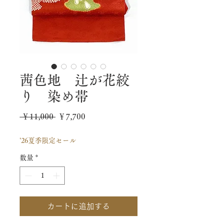
茜色地 辻が花絞
り 染め帯
通
セ
 ￥11,000 
￥7,700
常
ー
'26夏季限定セール
価
ル
数量
*
格
価
格
カートに追加する