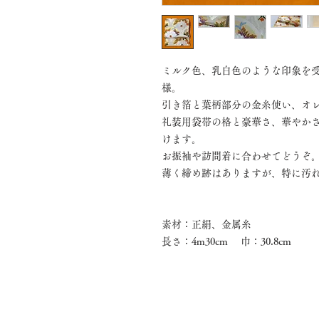
ミルク色、乳白色のような印象を
様。
引き箔と葉柄部分の金糸使い、オ
礼装用袋帯の格と豪華さ、華やか
けます。
お振袖や訪問着に合わせてどうぞ
薄く締め跡はありますが、特に汚
素材：正絹、金属糸
長さ：4m30cm 巾：30.8cm