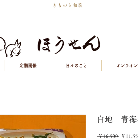
きものと和裂
定期開催
日々のこと
オンライン
白地 青海
通
 ￥16,500 
￥11,55