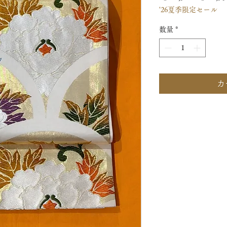
'26夏季限定セール
常
価
数量
*
格
カ