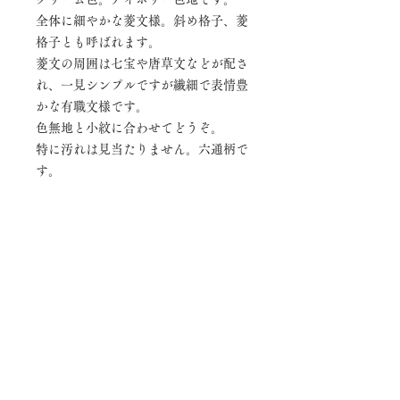
全体に細やかな菱文様。斜め格子、菱
格子とも呼ばれます。
菱文の周囲は七宝や唐草文などが配さ
れ、一見シンプルですが繊細で表情豊
かな有職文様です。
色無地と小紋に合わせてどうぞ。
特に汚れは見当たりません。六通柄で
す。
素材：正絹、金属糸
長さ：3m60cm 巾：
30.3cm
着物
着物オンラインショップ