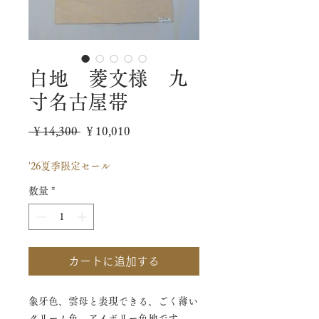
白地 菱文様 九
寸名古屋帯
通
セ
 ￥14,300 
￥10,010
常
ー
'26夏季限定セール
価
ル
数量
*
格
価
格
カートに追加する
象牙色、雲母と表現できる、ごく薄い
クリーム色。アイボリー色地です。