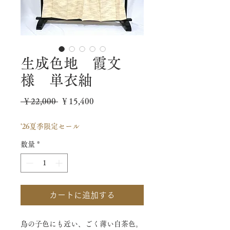
生成色地 霞文
様 単衣紬
通
セ
 ￥22,000 
￥15,400
常
ー
'26夏季限定セール
価
ル
数量
*
格
価
格
カートに追加する
鳥の子色にも近い、ごく薄い白茶色。