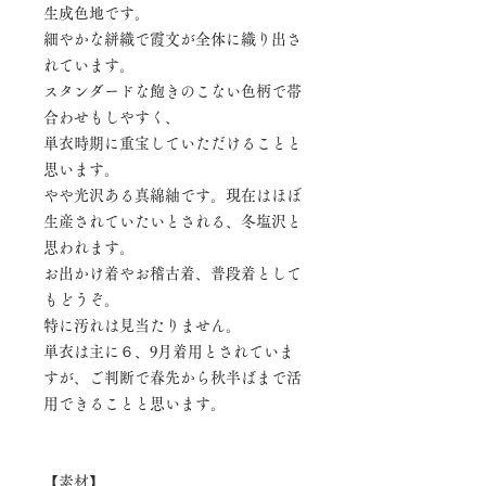
生成色地です。
細やかな絣織で霞文が全体に織り出さ
れています。
スタンダードな飽きのこない色柄で帯
合わせもしやすく、
単衣時期に重宝していただけることと
思います。
やや光沢ある真綿紬です。現在はほぼ
生産されていたいとされる、冬塩沢と
思われます。
お出かけ着やお稽古着、普段着として
もどうぞ。
特に汚れは見当たりません。
単衣は主に６、9月着用とされていま
すが、ご判断で春先から秋半ばまで活
用できることと思います。
【素材】