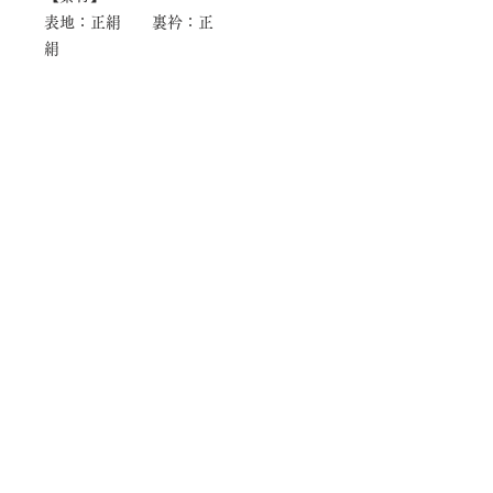
表地：正絹 裏衿：正
絹
【寸法】
身丈（肩から）: 4尺 2寸 3分
（160cm） 袖丈：1尺 2寸 3分
（46.5cm）
後巾: 8寸（30.5cm) 前巾：6寸 5分
（24.5cm）
肩巾：8寸 3分（31.5cm） 袖巾：8
寸 5分 (32cm) 裄丈：1尺 6寸 8
分 （63.５cm）
着物
着物オンラインショップ