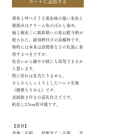
カートに追加する
茜色と呼べそうな黄色味の強い朱色と
裾部分はクリーム色のぼかし染め。
袖と裾近くに銀彩使いの束ね熨斗柄が
配された、絵羽柄付けの長襦袢です。
格的には本来は訪問着などの礼装に着
用するべきですが、
色合いから紬や小紋にも活用できるか
と思います。
特に汚れは見当たりません。
さらさらしっとりとしたパレス生地
（精華ちりめん）です。
衣紋抜き付きの巡礼仕立てです。
裄出し2.5cm程可能です。
【素材】
表地：正絹 居敷当て：正絹 半