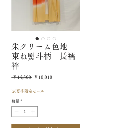
朱クリーム色地
束ね熨斗柄 長襦
袢
通
セ
 ￥14,300 
￥10,010
常
ー
'26夏季限定セール
価
ル
数量
*
格
価
格