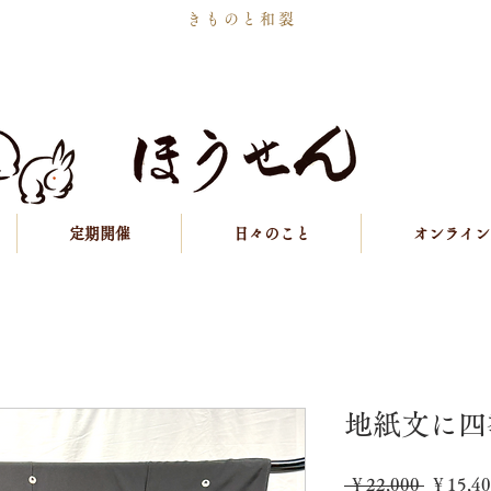
きものと和裂
定期開催
日々のこと
オンライン
地紙文に四
通
 ￥22,000 
￥15,40