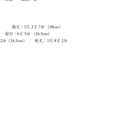
） 袖丈：1尺 2寸 7分 （48cm）
巾：6寸 5分 （24.5cm）
2分（34.5cm） 裄丈：1尺 8寸 2分
ほうせんについて
これまでのこと
豊間字下町140-3
着物
着物オンライン
懐石