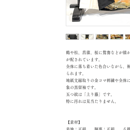
鶴や松、菖蒲、桜に鴛鴦などが描
が配されています。
全体に落ち着いた色合いながら、
られます。
地紙文縁取りの金コマ刺繍や全体
象の黒留袖です。
五つ紋は「上り藤」です。
特に汚れは見当たりません。
【素材】
表地：正絹 胴裏：正絹 八