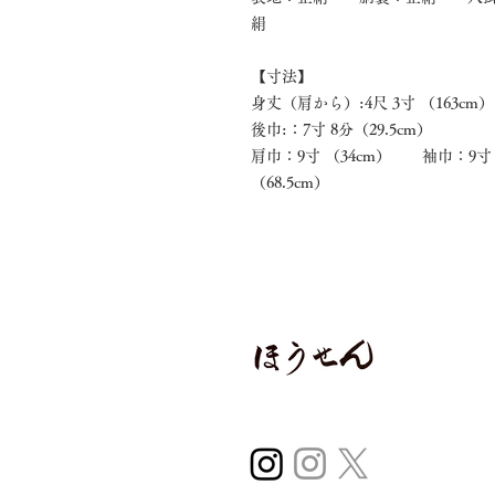
絹
【寸法】
身丈（肩から）:4尺 3寸 （163cm
後巾:：7寸 8分（29.5cm） 前
肩巾：9寸 （34cm） 袖巾：9寸 
（68.5cm）
〒970-0224
福島県いわき市平
0246-38-2966