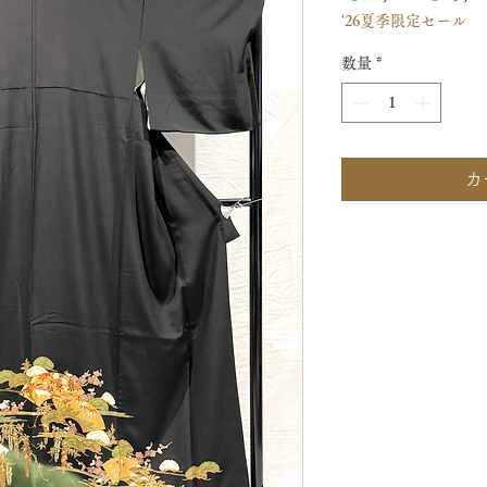
'26夏季限定セール
常
価
数量
*
格
カ