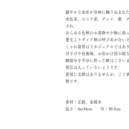
細やかな金糸が全体に織り込まれ
水色系、ピンク系、グレイ、紫、
され、
あらゆる色柄のお着物や小物に添
菱文よりダイア柄の呼び名が合い
しゃれ袋帯ほどカジュアルではあ
付下げや色無地、お出かけ用小紋
胴部分を半分に折った跡はござい
帯芯は入っていないようです。
着用に支障はありませんが、ご了
柄です。
素材：正絹、金属糸
長さ：4m34cm 巾：30.5cm