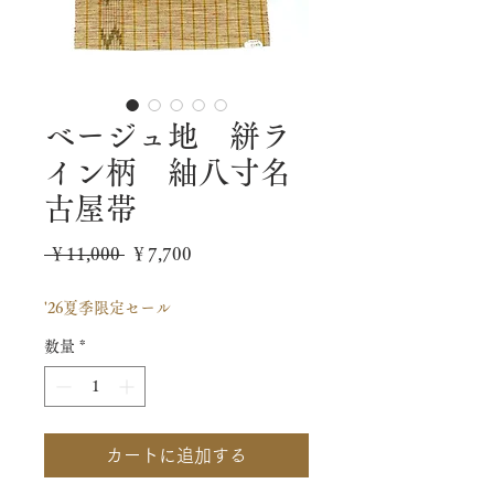
ベージュ地 絣ラ
イン柄 紬八寸名
古屋帯
通
セ
 ￥11,000 
￥7,700
常
ー
'26夏季限定セール
価
ル
数量
*
格
価
格
カートに追加する