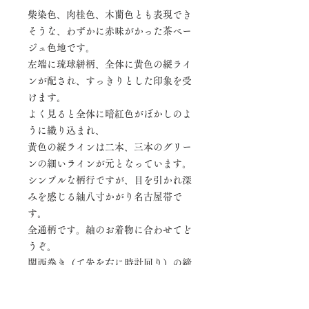
柴染色、肉桂色、木蘭色とも表現でき
そうな、わずかに赤味がかった茶ベー
ジュ色地です。
左端に琉球絣柄、全体に黄色の縦ライ
ンが配され、すっきりとした印象を受
けます。
よく見ると全体に暗紅色がぼかしのよ
うに織り込まれ、
黄色の縦ラインは二本、三本のグリー
ンの細いラインが元となっています。
シンプルな柄行ですが、目を引かれ深
みを感じる紬八寸かがり名古屋帯で
す。
全通柄です。紬のお着物に合わせてど
うぞ。
関西巻き（て先を右に時計回り）の締
め方で前柄に絣模様がでます。
特に汚れなどは見当たりません。