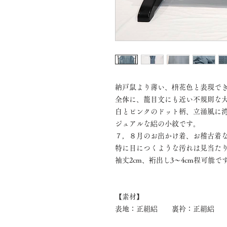
納戸鼠より薄い、枡花色と表現で
全体に、籠目文にも近い不規則な
白とピンクのドット柄、立涌風に
ジュアルな絽の小紋です。
７，８月のお出かけ着、お稽古着
特に目につくような汚れは見当た
袖丈2cm、裄出し3～4cm程可能で
【素材】
表地：正絹絽 裏衿：