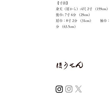
【寸法】
身丈（肩から）:4尺 2寸 （159cm
後巾: 7寸 6分 （29cm） 前
肩巾：8寸 2分 （31cm） 袖巾：8
分 （63.5cm）
〒970-0224
福島県いわき市平
0246-38-2966