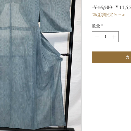
通
 ￥16,500 
￥11,55
'26夏季限定セール
常
価
数量
*
格
カ