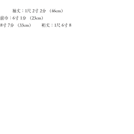
） 袖丈：1尺 2寸 2分 （46cm）
巾：6寸 1分 （23cm）
寸 7分 （33cm） 裄丈：1尺 6寸 8
ほうせんについて
これまでのこと
豊間字下町140-3
着物
着物オンライン
懐石
ご予約
カフェ