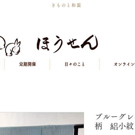
きものと和裂
定期開催
日々のこと
オンライン
ブルーグレ
柄 絽小紋