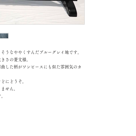
きそうなややくすんだブルーグレイ地です。
大きさの菱文様。
湾曲した柄がワンピースにも似た雰囲気のカ
などにどうぞ。
りません。
す。
正絹絽