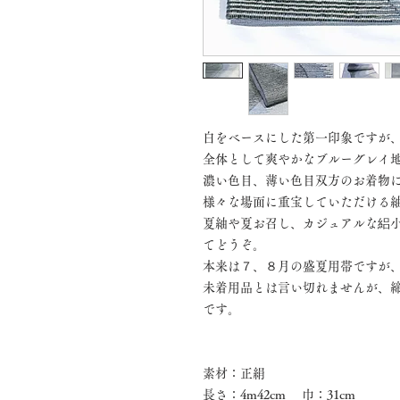
白をベースにした第一印象ですが
全体として爽やかなブルーグレイ
濃い色目、薄い色目双方のお着物
様々な場面に重宝していただける
夏紬や夏お召し、カジュアルな絽
てどうぞ。
本来は７、８月の盛夏用帯ですが
未着用品とは言い切れませんが、
です。
素材：正絹
長さ：4m42cm 巾：31cm