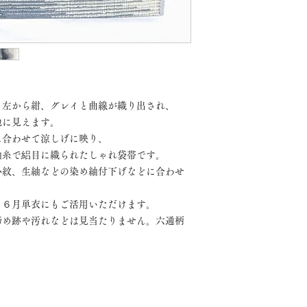
、左から紺、グレイと曲線が織り出され、
地に見えます。
に合わせて涼しげに映り、
紬糸で絽目に織られたしゃれ袋帯です。
小紋、生紬などの染め紬付下げなどに合わせ
、６月単衣にもご活用いただけます。
締め跡や汚れなどは見当たりません。六通柄