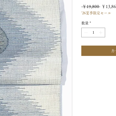
通
 ￥19,800 
￥13,86
'26夏季限定セール
常
価
数量
*
格
カ